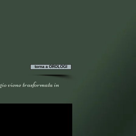
torna a OROLOGI
ogio viene trasformata in