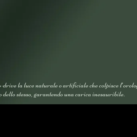
drive la luce naturale o artificiale che colpisce l’orol
 dello stesso, garantendo una carica inesauribile.